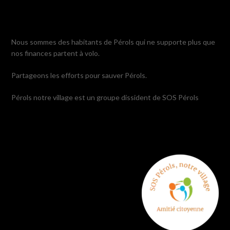
Nous sommes des habitants de Pérols qui ne supporte plus que
nos finances partent à volo.
Partageons les efforts pour sauver Pérols.
Pérols notre village est un groupe dissident de SOS Pérols