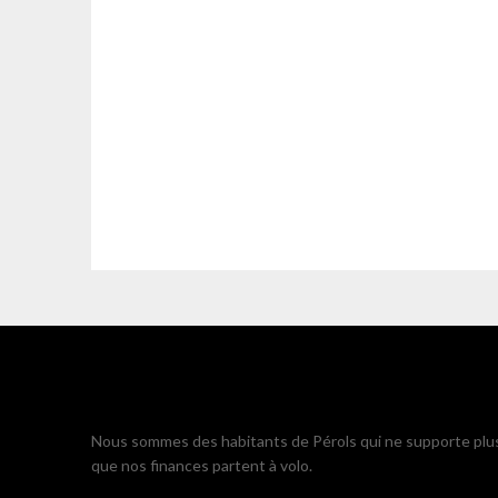
Nous sommes des habitants de Pérols qui ne supporte plu
que nos finances partent à volo.