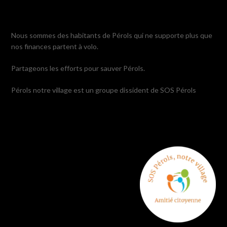
Nous sommes des habitants de Pérols qui ne supporte plus que
nos finances partent à volo.
Partageons les efforts pour sauver Pérols.
Pérols notre village est un groupe dissident de SOS Pérols